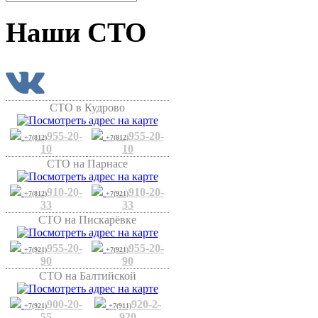
Наши СТО
СТО в Кудрово
955-20-
955-20-
+7(812)
+7(812)
10
10
СТО на Парнасе
910-20-
910-20-
+7(812)
+7(921)
33
33
СТО на Пискарёвке
955-20-
955-20-
+7(921)
+7(921)
90
90
СТО на Балтийской
900-20-
920-2-
+7(921)
+7(911)
55
920