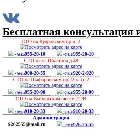
Бесплатная консультация и
СТО на Кудровском пр-д. 3
955-20-10
955-20-10
+7(812)
+7(812)
СТО на ул.Шкапина д.48
900-20-55
920-2-920
+7(921)
+7(911)
СТО на Шафировском пр.22 к.5 с.2
955-20-90
955-20-90
+7(921)
+7(921)
СТО на Выборгском шоссе 212В
910-20-33
910-20-33
+7(921)
+7(812)
Администрация
9262555@mail.ru
926-25-55
+7(911)