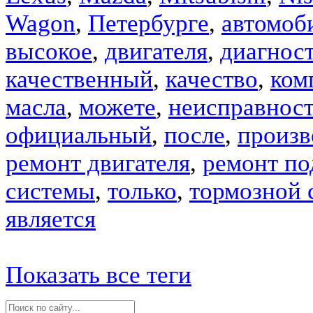
Wagon
,
Петербурге
,
автомоб
высокое
,
двигателя
,
диагнос
качественный
,
качество
,
ком
масла
,
можете
,
неисправнос
официальный
,
после
,
произв
ремонт двигателя
,
ремонт по
системы
,
только
,
тормозной 
является
Показать все теги