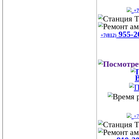
+7
955-2
+7(812)
В
+7