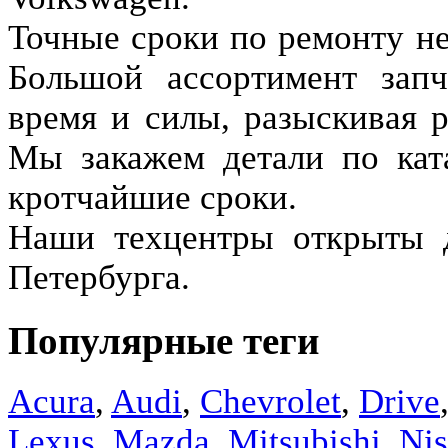
Точные сроки по ремонту не
Большой ассортимент запч
время и силы, разыскивая 
Мы закажем детали по кат
кротчайшие сроки.
Наши техцентры открыты д
Петербурга.
Популярные теги
Acura
,
Audi
,
Chevrolet
,
Drive
Lexus
,
Mazda
,
Mitsubishi
,
Nis