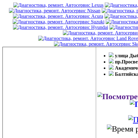
улица Ды
пр.Просв
Академич
Балтийск