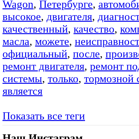
Wagon
,
Петербурге
,
автомоб
высокое
,
двигателя
,
диагнос
качественный
,
качество
,
ком
масла
,
можете
,
неисправнос
официальный
,
после
,
произв
ремонт двигателя
,
ремонт по
системы
,
только
,
тормозной 
является
Показать все теги
Наш Инстаграм