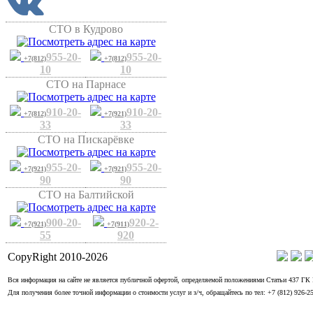
СТО в Кудрово
955-20-
955-20-
+7(812)
+7(812)
10
10
СТО на Парнасе
910-20-
910-20-
+7(812)
+7(921)
33
33
СТО на Пискарёвке
955-20-
955-20-
+7(921)
+7(921)
90
90
СТО на Балтийской
900-20-
920-2-
+7(921)
+7(911)
55
920
CopyRight 2010-
2026
Вся информация на сайте не является публичной офертой, определяемой положениями Статьи 437 ГК
Для получения более точной информации о стоимости услуг и з/ч, обращайтесь по тел: +7 (812) 926-