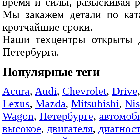
время и силы, разыскивая 
Мы закажем детали по кат
кротчайшие сроки.
Наши техцентры открыты д
Петербурга.
Популярные теги
Acura
,
Audi
,
Chevrolet
,
Drive
Lexus
,
Mazda
,
Mitsubishi
,
Nis
Wagon
,
Петербурге
,
автомоб
высокое
,
двигателя
,
диагнос