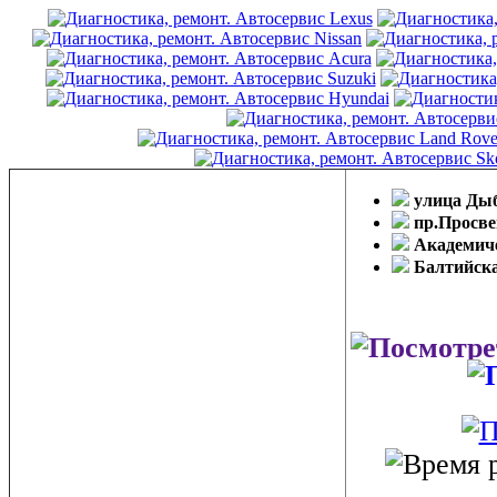
улица Ды
пр.Просв
Академич
Балтийск