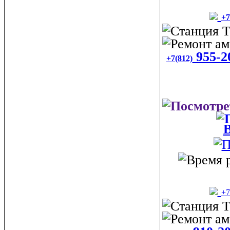
+7
955-2
+7(812)
В
+7