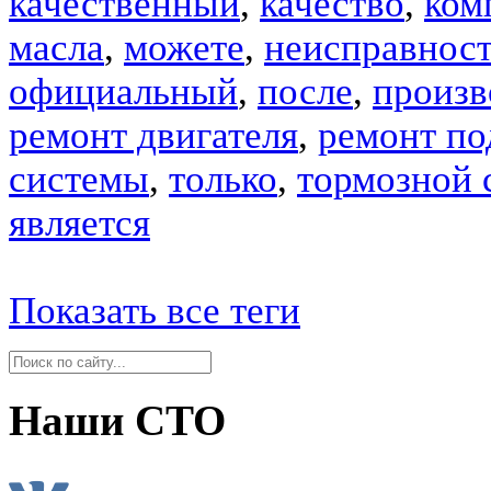
качественный
,
качество
,
ком
масла
,
можете
,
неисправнос
официальный
,
после
,
произв
ремонт двигателя
,
ремонт по
системы
,
только
,
тормозной 
является
Показать все теги
Наши СТО