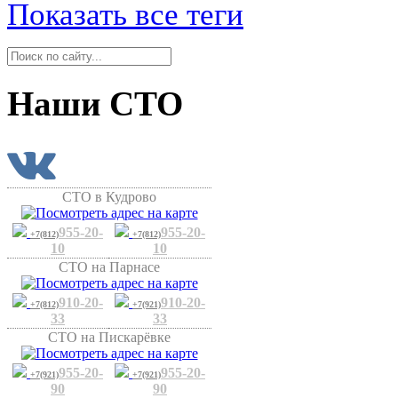
Показать все теги
Наши СТО
СТО в Кудрово
955-20-
955-20-
+7(812)
+7(812)
10
10
СТО на Парнасе
910-20-
910-20-
+7(812)
+7(921)
33
33
СТО на Пискарёвке
955-20-
955-20-
+7(921)
+7(921)
90
90