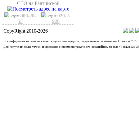
СТО на Балтийской
900-20-
920-2-
+7(921)
+7(911)
55
920
CopyRight 2010-
2026
Вся информация на сайте не является публичной офертой, определяемой положениями Статьи 437 ГК
Для получения более точной информации о стоимости услуг и з/ч, обращайтесь по тел: +7 (812) 926-