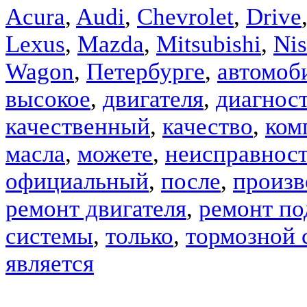
Acura
,
Audi
,
Chevrolet
,
Drive
Lexus
,
Mazda
,
Mitsubishi
,
Nis
Wagon
,
Петербурге
,
автомоб
высокое
,
двигателя
,
диагнос
качественный
,
качество
,
ком
масла
,
можете
,
неисправнос
официальный
,
после
,
произв
ремонт двигателя
,
ремонт по
системы
,
только
,
тормозной 
является