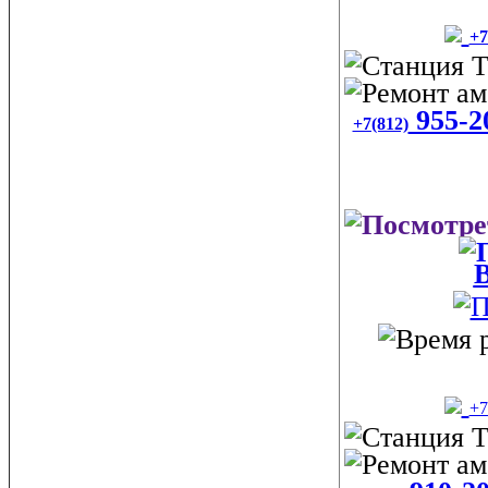
+7
955-2
+7(812)
В
+7