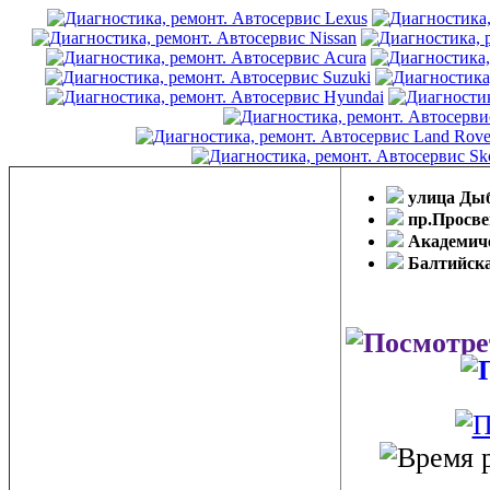
улица Ды
пр.Просв
Академич
Балтийск