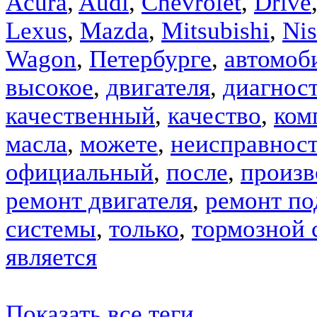
Acura
,
Audi
,
Chevrolet
,
Drive
Lexus
,
Mazda
,
Mitsubishi
,
Nis
Wagon
,
Петербурге
,
автомоб
высокое
,
двигателя
,
диагнос
качественный
,
качество
,
ком
масла
,
можете
,
неисправнос
официальный
,
после
,
произв
ремонт двигателя
,
ремонт по
системы
,
только
,
тормозной 
является
Показать все теги