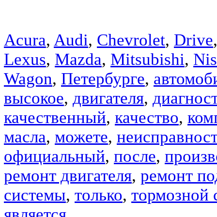
Acura
,
Audi
,
Chevrolet
,
Drive
Lexus
,
Mazda
,
Mitsubishi
,
Nis
Wagon
,
Петербурге
,
автомоб
высокое
,
двигателя
,
диагнос
качественный
,
качество
,
ком
масла
,
можете
,
неисправнос
официальный
,
после
,
произв
ремонт двигателя
,
ремонт по
системы
,
только
,
тормозной 
является