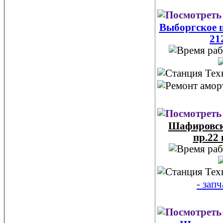
Выборгское 
21
Шафировс
пр.22 
- зап