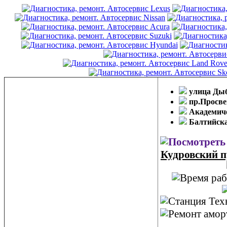
улица Ды
пр.Просв
Академич
Балтийск
Кудровский пр