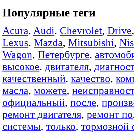
Популярные теги
Acura
,
Audi
,
Chevrolet
,
Drive
Lexus
,
Mazda
,
Mitsubishi
,
Nis
Wagon
,
Петербурге
,
автомоб
высокое
,
двигателя
,
диагнос
качественный
,
качество
,
ком
масла
,
можете
,
неисправнос
официальный
,
после
,
произв
ремонт двигателя
,
ремонт по
системы
,
только
,
тормозной 