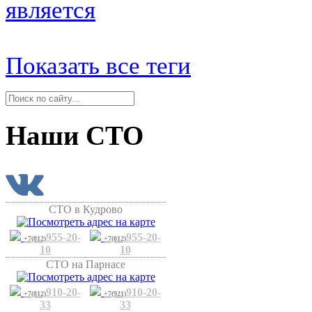
является
Показать все теги
Наши СТО
СТО в Кудрово
955-20-
955-20-
+7(812)
+7(812)
10
10
СТО на Парнасе
910-20-
910-20-
+7(812)
+7(921)
33
33