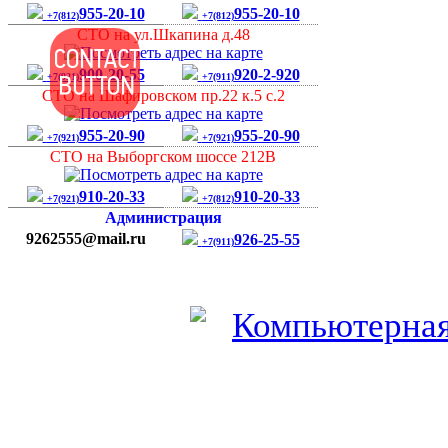
955-20-10
955-20-10
+7(812)
+7(812)
СТО на ул.Шкапина д.48
900-20-55
920-2-920
+7(921)
+7(911)
СТО на Шафировском пр.22 к.5 с.2
955-20-90
955-20-90
+7(921)
+7(921)
СТО на Выборгском шоссе 212В
910-20-33
910-20-33
+7(921)
+7(812)
Администрация
9262555@mail.ru
926-25-55
+7(911)