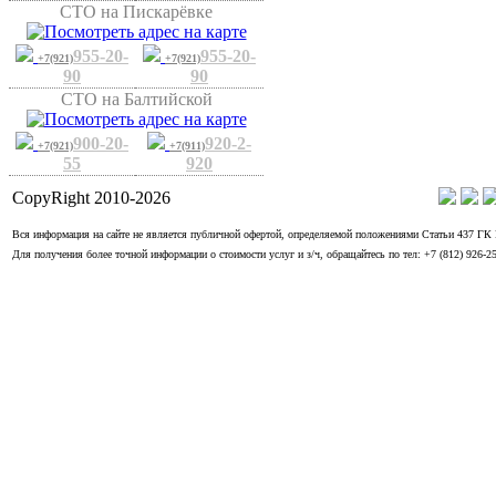
СТО на Пискарёвке
955-20-
955-20-
+7(921)
+7(921)
90
90
СТО на Балтийской
900-20-
920-2-
+7(921)
+7(911)
55
920
CopyRight 2010-
2026
Вся информация на сайте не является публичной офертой, определяемой положениями Статьи 437 ГК
Для получения более точной информации о стоимости услуг и з/ч, обращайтесь по тел: +7 (812) 926-